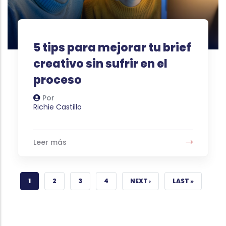
5 tips para mejorar tu brief
creativo sin sufrir en el
proceso
Por
Autor
Richie Castillo
Leer más
CURRENT PAGE
PAGE
PAGE
PAGE
NEXT PAGE
LAST PAGE
1
2
3
4
NEXT ›
LAST »