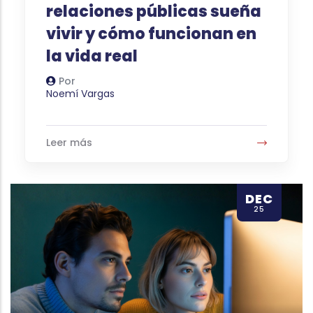
relaciones públicas sueña
vivir y cómo funcionan en
la vida real
Por
Autor
Noemí Vargas
Leer más
DEC
25