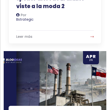
viste a la moda 2
Por
Autor
Bstrategic
Leer más
APR
26