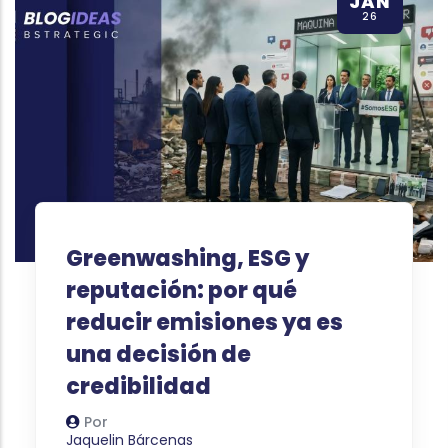
JAN
26
Greenwashing, ESG y
reputación: por qué
reducir emisiones ya es
una decisión de
credibilidad
Por
Autor
Jaquelin Bárcenas