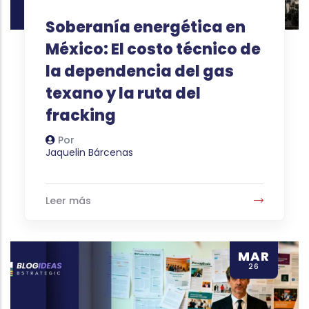
Soberanía energética en
México: El costo técnico de
la dependencia del gas
texano y la ruta del
fracking
Por
Autor
Jaquelin Bárcenas
Leer más
MAR
26