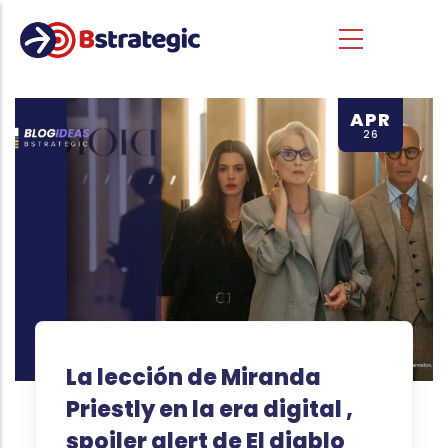
Skip to main content
APR
26
La lección de Miranda
Priestly en la era digital ,
spoiler alert de El diablo