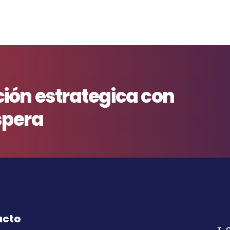
ón estrategica con
spera
acto