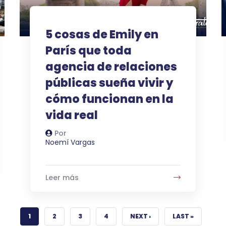
5 cosas de Emily en
París que toda
agencia de relaciones
públicas sueña vivir y
cómo funcionan en la
vida real
Por
Autor
Noemí Vargas
Leer más
PÁGINA ACTUAL
PÁGINA
PÁGINA
PÁGINA
SIGUIENTE PÁGINA
ÚLTIMA PÁGINA
1
2
3
4
NEXT ›
LAST »