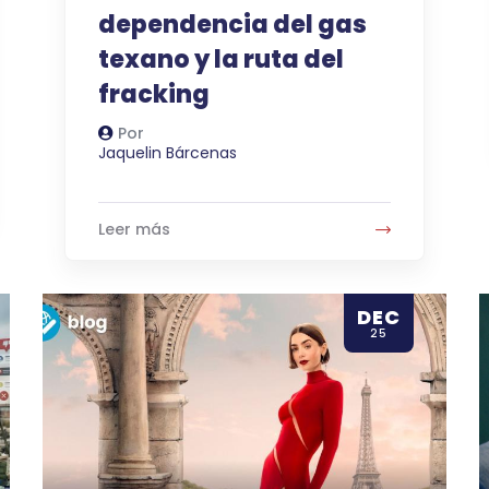
dependencia del gas
texano y la ruta del
fracking
Por
Autor
Jaquelin Bárcenas
Leer más
DEC
25