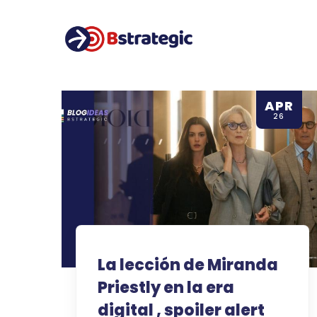
Main naviga
Pasar al contenido principal
APR
26
La lección de Miranda
Priestly en la era
digital , spoiler alert