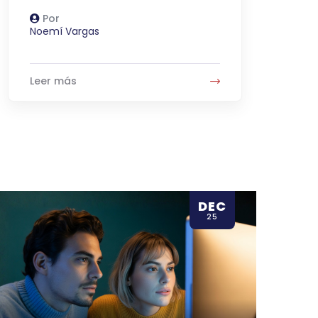
Por
Autor
Noemí Vargas
Leer más
DEC
25