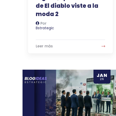
de El diablo viste a la
moda 2
Por
Autor
Bstrategic
Leer más
JAN
26