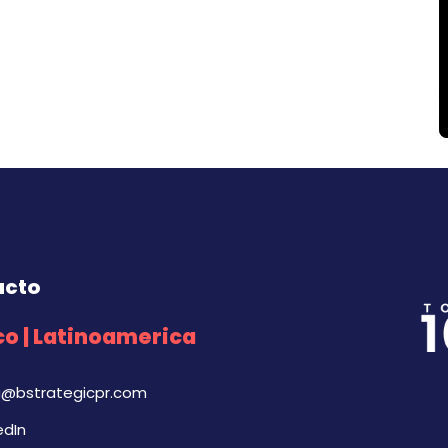
acto
o | Latinoamerica
a@bstrategicpr.com
edIn