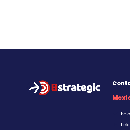
Cont
Mexic
hol
Link