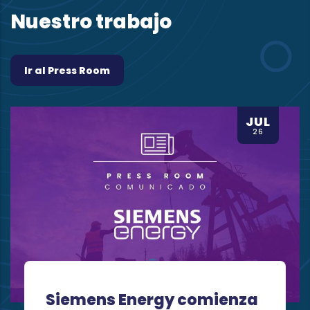
Nuestro trabajo
Ir al Press Room
JUL
Inversión en
26
infraestructura
cambia por pl
largo plazo
Por
Autor
Eaton
Leer más
y comienza