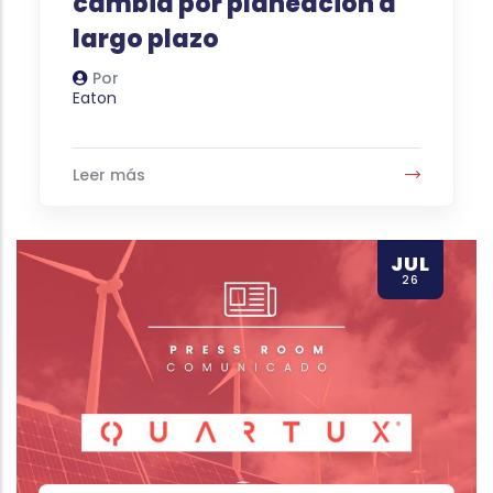
cambia por planeación a
largo plazo
Por
Autor
Eaton
Leer más
JUL
26