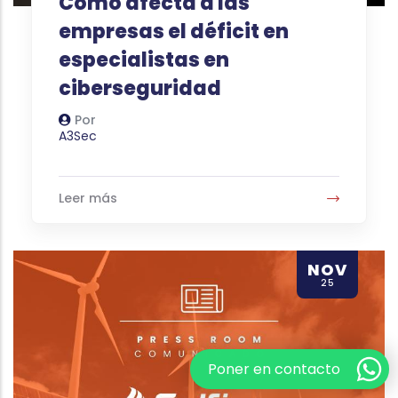
Cómo afecta a las
empresas el déficit en
especialistas en
ciberseguridad
Por
Autor
A3Sec
Leer más
NOV
25
Poner en contacto