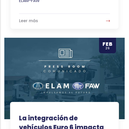
Autor
ELAM-FAW
Leer más
FEB
26
La integración de
vehículos Euro 6 impacta