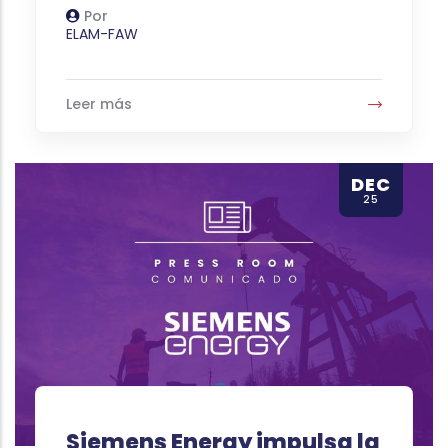
Por
Autor
ELAM-FAW
Leer más
DEC
25
Siemens Energy impulsa la