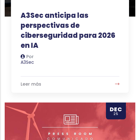
A3Sec anticipa las
perspectivas de
ciberseguridad para 2026
en IA
Por
Autor
A3Sec
Leer más
DEC
25