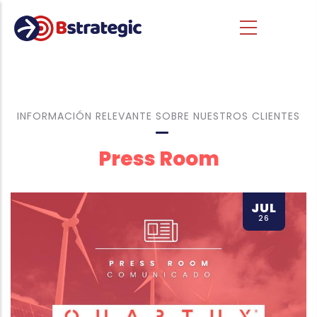
Pasar al contenido principal
INFORMACIÓN RELEVANTE SOBRE NUESTROS CLIENTES
Press Room
JUL
26