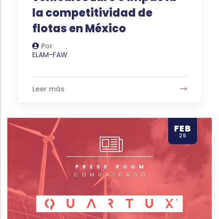
la competitividad de
flotas en México
Por
Autor
ELAM-FAW
Leer más
FEB
26