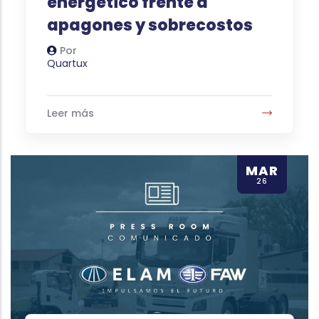
energético frente a
apagones y sobrecostos
Por
Autor
Quartux
Leer más
MAR
26