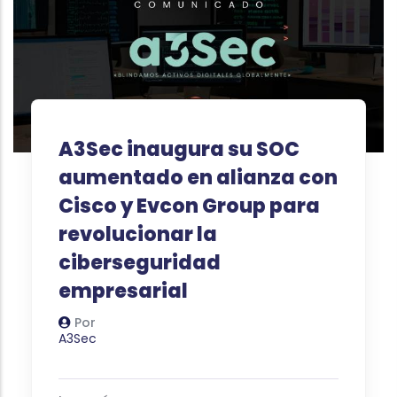
A3Sec inaugura su SOC
aumentado en alianza con
Cisco y Evcon Group para
revolucionar la
ciberseguridad
empresarial
Por
Autor
A3Sec