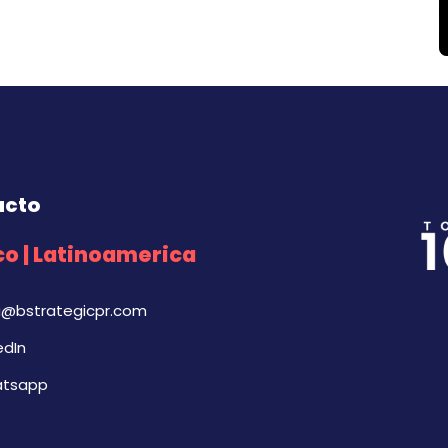
acto
o | Latinoamerica
a@bstrategicpr.com
edIn
tsapp