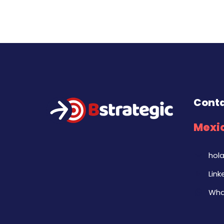
Cont
Mexic
hol
Link
Wha