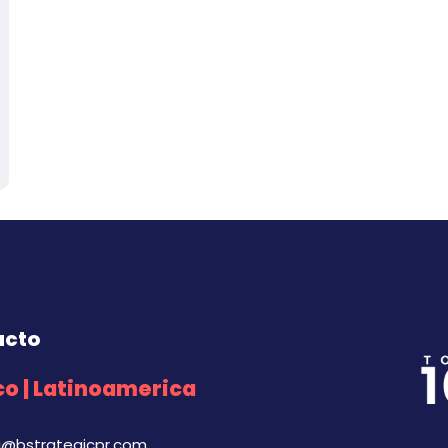
acto
o | Latinoamerica
a@bstrategicpr.com