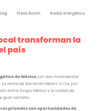
Blog
Press Room
Radar Energético
local transforman la
el país
gético de México
con dos movimientos
. La venta de Iberdrola México a Cox por
sión entre Grupo México y la unidad de
de gran tamaño.
ores privados ven oportunidades de