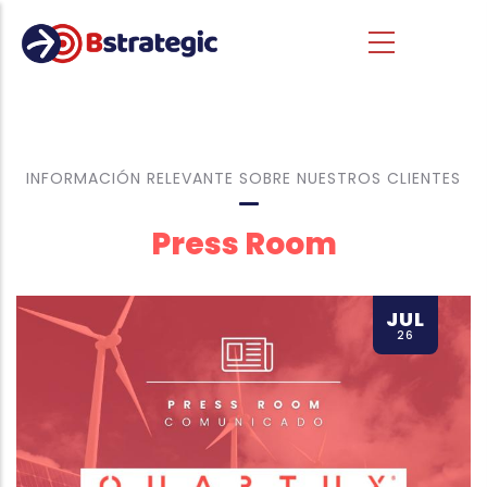
Pasar al contenido principal
INFORMACIÓN RELEVANTE SOBRE NUESTROS CLIENTES
Press Room
JUL
26