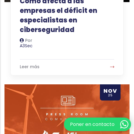
Cómo afecta a las
empresas el déficit en
especialistas en
ciberseguridad
Por
Autor
A3Sec
Leer más
NOV
25
Poner en contacto