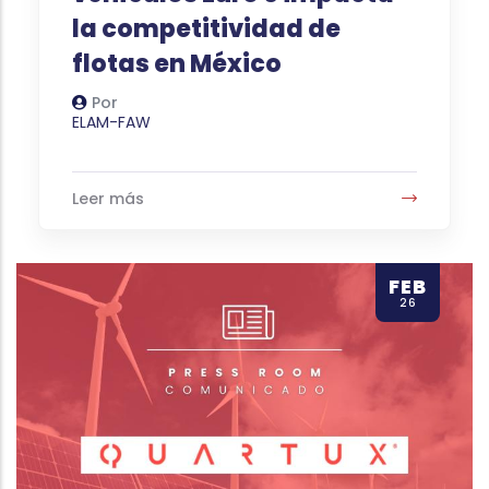
la competitividad de
flotas en México
Por
Autor
ELAM-FAW
Leer más
FEB
26