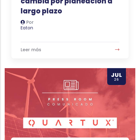
cambia por planeación a
largo plazo
Por
Autor
Eaton
Leer más
JUL
26