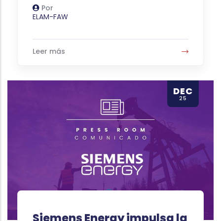
Por
Autor
ELAM-FAW
Leer más
DEC
25
Siemens Energy impulsa la