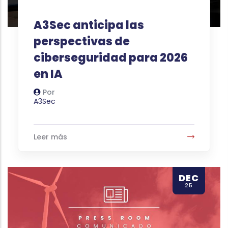
A3Sec anticipa las
perspectivas de
ciberseguridad para 2026
en IA
Por
Autor
A3Sec
Leer más
DEC
25