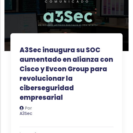
A3Sec inaugura su SOC
aumentado en alianza con
Cisco y Evcon Group para
revolucionar la
ciberseguridad
empresarial
Por
Autor
A3Sec