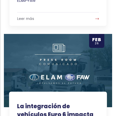
Autor
ELAM-FAW
Leer más
FEB
26
La integración de
vehículos Euro 6 impacta