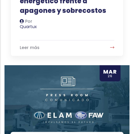
energético frente a
apagones y sobrecostos
Por
Autor
Quartux
Leer más
MAR
26